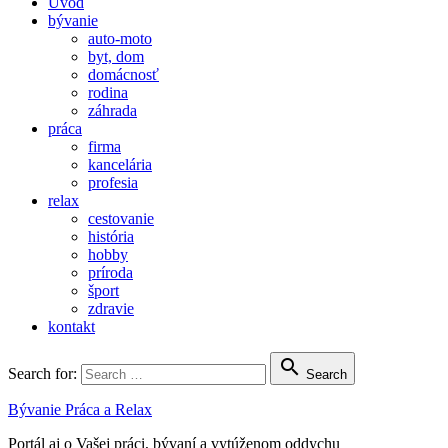
Úvod
bývanie
auto-moto
byt, dom
domácnosť
rodina
záhrada
práca
firma
kancelária
profesia
relax
cestovanie
história
hobby
príroda
šport
zdravie
kontakt

Search for:
Search
Bývanie Práca a Relax
Portál aj o Vašej práci, bývaní a vytúženom oddychu