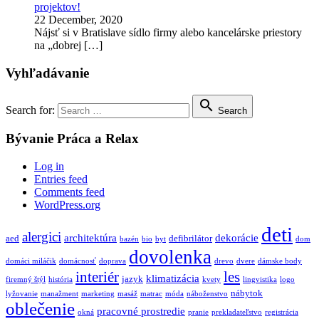
projektov!
22 December, 2020
Nájsť si v Bratislave sídlo firmy alebo kancelárske priestory
na „dobrej
[…]
Vyhľadávanie

Search for:
Search
Bývanie Práca a Relax
Log in
Entries feed
Comments feed
WordPress.org
deti
alergici
architektúra
dekorácie
aed
defibrilátor
bazén
bio
byt
dom
dovolenka
domáci miláčik
domácnosť
doprava
drevo
dvere
dámske body
interiér
les
klimatizácia
jazyk
firemný štýl
história
kvety
lingvistika
logo
nábytok
lyžovanie
manažment
marketing
masáž
matrac
móda
náboženstvo
oblečenie
pracovné prostredie
okná
pranie
prekladateľstvo
registrácia