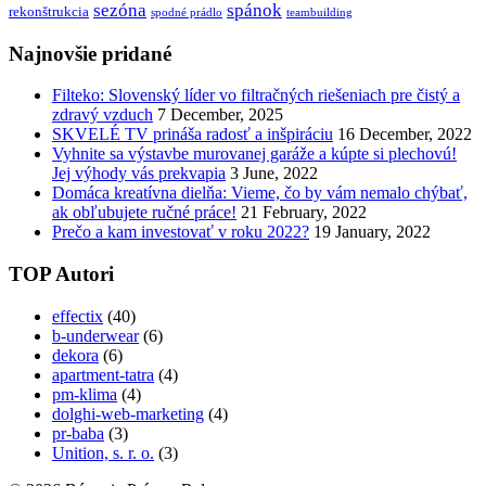
sezóna
spánok
rekonštrukcia
spodné prádlo
teambuilding
Najnovšie pridané
Filteko: Slovenský líder vo filtračných riešeniach pre čistý a
zdravý vzduch
7 December, 2025
SKVELÉ TV prináša radosť a inšpiráciu
16 December, 2022
Vyhnite sa výstavbe murovanej garáže a kúpte si plechovú!
Jej výhody vás prekvapia
3 June, 2022
Domáca kreatívna dielňa: Vieme, čo by vám nemalo chýbať,
ak obľubujete ručné práce!
21 February, 2022
Prečo a kam investovať v roku 2022?
19 January, 2022
TOP Autori
effectix
(40)
b-underwear
(6)
dekora
(6)
apartment-tatra
(4)
pm-klima
(4)
dolghi-web-marketing
(4)
pr-baba
(3)
Unition, s. r. o.
(3)