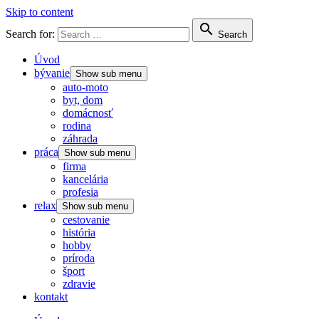
Skip to content

Search for:
Search
Úvod
bývanie
Show sub menu
auto-moto
byt, dom
domácnosť
rodina
záhrada
práca
Show sub menu
firma
kancelária
profesia
relax
Show sub menu
cestovanie
história
hobby
príroda
šport
zdravie
kontakt