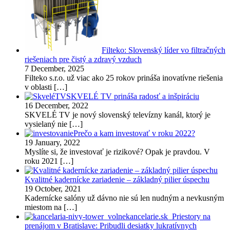
Filteko: Slovenský líder vo filtračných
riešeniach pre čistý a zdravý vzduch
7 December, 2025
Filteko s.r.o. už viac ako 25 rokov prináša inovatívne riešenia
v oblasti
[…]
SKVELÉ TV prináša radosť a inšpiráciu
16 December, 2022
SKVELÉ TV je nový slovenský televízny kanál, ktorý je
vysielaný nie
[…]
Prečo a kam investovať v roku 2022?
19 January, 2022
Myslíte si, že investovať je rizikové? Opak je pravdou. V
roku 2021
[…]
Kvalitné kadernícke zariadenie – základný pilier úspechu
19 October, 2021
Kadernícke salóny už dávno nie sú len nudným a nevkusným
miestom na
[…]
Priestory na
prenájom v Bratislave: Pribudli desiatky lukratívnych