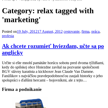
Category:
relax tagged with
'marketing'
Posted on
19 July, 2012
17 August, 2012
cestovanie
,
firma
,
práca
,
profesia
Ak chcete rozumieť hviezdam, učte sa po
anglicky
Určite si ešte mnohí pamätáte horúcu sobotu pred dvoma týždňami,
kedy do spišskej obce Hniezdne zavítal na pozvanie spoločnosti
BGV slávny karatista a kickboxer Jean Claude Van Damme.
Fanúšikov s najväčšou pravdepodobnosťou zaujali historky o jeho
spolupráci s ďalšími hercami – bojovníkmi, ale z tejto…
Firma a podnikanie