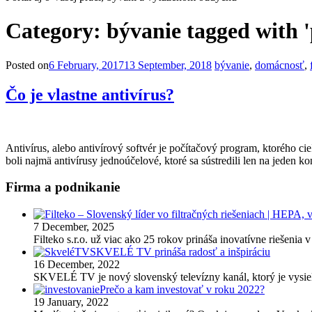
Category:
bývanie tagged with '
Posted on
6 February, 2017
13 September, 2018
bývanie
,
domácnosť
,
Čo je vlastne antivírus?
Antivírus, alebo antivírový softvér je počítačový program, ktorého ci
boli najmä antivírusy jednoúčelové, ktoré sa sústredili len na jeden k
Firma a podnikanie
7 December, 2025
Filteko s.r.o. už viac ako 25 rokov prináša inovatívne riešenia v
SKVELÉ TV prináša radosť a inšpiráciu
16 December, 2022
SKVELÉ TV je nový slovenský televízny kanál, ktorý je vysie
Prečo a kam investovať v roku 2022?
19 January, 2022