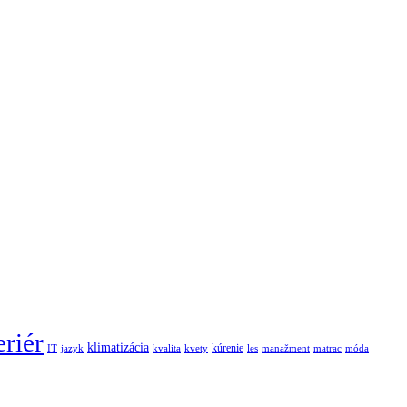
eriér
klimatizácia
kúrenie
IT
jazyk
kvalita
kvety
les
manažment
matrac
móda