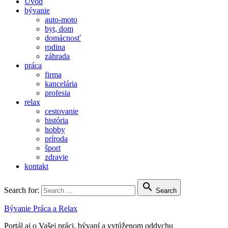
Úvod
bývanie
auto-moto
byt, dom
domácnosť
rodina
záhrada
práca
firma
kancelária
profesia
relax
cestovanie
história
hobby
príroda
šport
zdravie
kontakt

Search for:
Search
Bývanie Práca a Relax
Portál aj o Vašej práci, bývaní a vytúženom oddychu