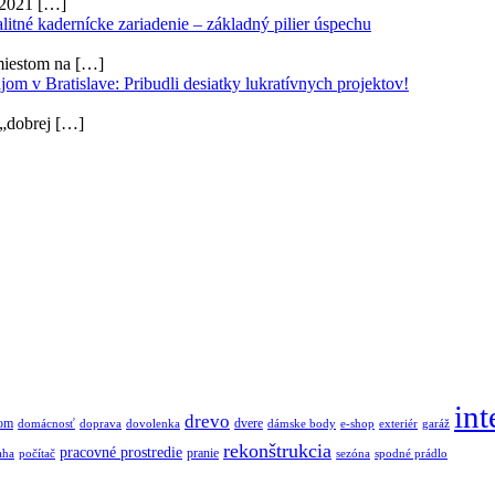
u 2021
[…]
litné kadernícke zariadenie – základný pilier úspechu
miestom na
[…]
jom v Bratislave: Pribudli desiatky lukratívnych projektov!
 „dobrej
[…]
int
drevo
om
dvere
domácnosť
doprava
dovolenka
dámske body
e-shop
exteriér
garáž
rekonštrukcia
pracovné prostredie
pranie
aha
počítač
sezóna
spodné prádlo