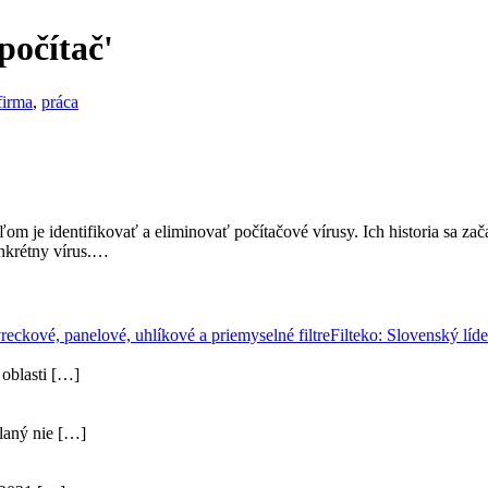
počítač'
firma
,
práca
eľom je identifikovať a eliminovať počítačové vírusy. Ich historia sa z
onkrétny vírus.…
Filteko: Slovenský líde
 oblasti
[…]
laný nie
[…]