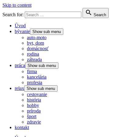
Skip to content

Search for:
Search
Úvod
bývanie
Show sub menu
auto-moto
byt, dom
domácnosť
rodina
záhrada
práca
Show sub menu
firma
kancelária
profesia
relax
Show sub menu
cestovanie
história
hobby
príroda
šport
zdravie
kontakt