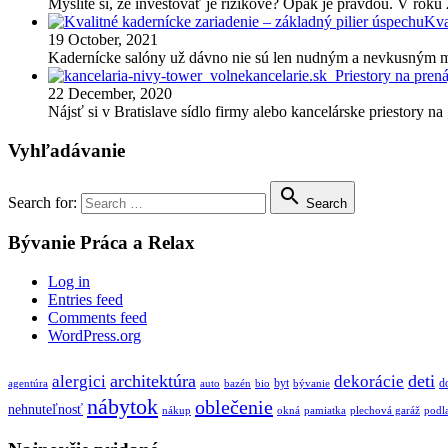
Myslíte si, že investovať je rizikové? Opak je pravdou. V rok
Kva
19 October, 2021
Kadernícke salóny už dávno nie sú len nudným a nevkusným 
Priestory na prená
22 December, 2020
Nájsť si v Bratislave sídlo firmy alebo kancelárske priestory na
Vyhľadávanie

Search for:
Search
Bývanie Práca a Relax
Log in
Entries feed
Comments feed
WordPress.org
architektúra
deti
alergici
dekorácie
byt
d
agentúra
auto
bazén
bio
bývanie
nábytok
oblečenie
nehnuteľnosť
nákup
okná
pamiatka
plechová garáž
podl