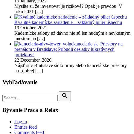
19 January, 2022
Myslíte si, že investovať je rizikové? Opak je pravdou. V
roku 2021
[…]
Kvalitné kadernícke zariadenie – základný pilier úspechu
19 October, 2021
Kadernícke salóny už dávno nie sú len nudným a nevkusným
miestom na
[…]
Priestory na
prenájom v Bratislave: Pribudli desiatky lukratívnych
projektov!
22 December, 2020
Nájsť si v Bratislave sídlo firmy alebo kancelárske priestory
na „dobrej
[…]
Vyhľadávanie
Search

for:
Search
Bývanie Práca a Relax
Log in
Entries feed
Comments feed