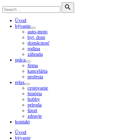
Skip
Search

to
for:
Search
content
Úvod
bývanie
Show
auto-moto
sub
byt, dom
menu
domácnosť
rodina
záhrada
práca
Show
firma
sub
kancelária
menu
profesia
relax
Show
cestovanie
sub
história
menu
hobby
príroda
šport
zdravie
kontakt
Úvod
bývanie