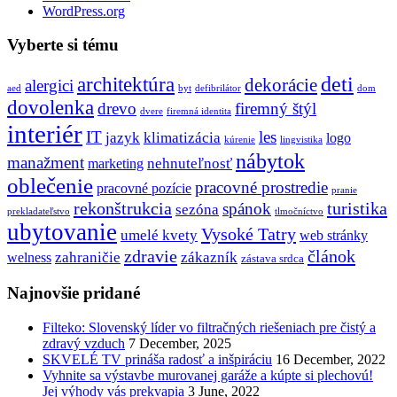
WordPress.org
Vyberte si tému
deti
architektúra
dekorácie
alergici
aed
byt
defibrilátor
dom
dovolenka
drevo
firemný štýl
dvere
firemná identita
interiér
IT
les
jazyk
klimatizácia
logo
kúrenie
lingvistika
nábytok
manažment
nehnuteľnosť
marketing
oblečenie
pracovné prostredie
pracovné pozície
pranie
rekonštrukcia
turistika
spánok
sezóna
prekladateľstvo
tlmočníctvo
ubytovanie
Vysoké Tatry
umelé kvety
web stránky
zdravie
článok
zahraničie
zákazník
welness
zástava srdca
Najnovšie pridané
Filteko: Slovenský líder vo filtračných riešeniach pre čistý a
zdravý vzduch
7 December, 2025
SKVELÉ TV prináša radosť a inšpiráciu
16 December, 2022
Vyhnite sa výstavbe murovanej garáže a kúpte si plechovú!
Jej výhody vás prekvapia
3 June, 2022