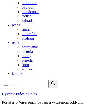
auto-moto
byt, dom
domácnosť
rodina
záhrada
práca
firma
kancelária
profesia
relax
cestovanie
história
hobby
príroda
šport
zdravie
kontakt
Search

for:
Search
Bývanie Práca a Relax
Portál aj o Vašej práci, bývaní a vytúženom oddychu