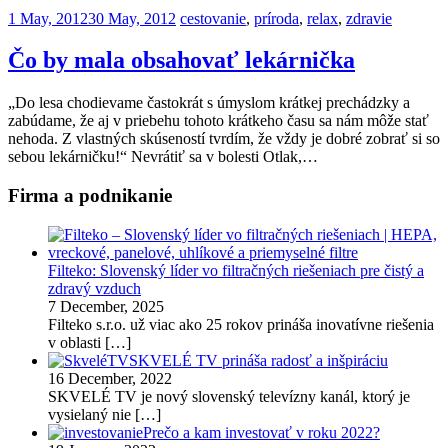
Posted
1 May, 2012
30 May, 2012
cestovanie
,
príroda
,
relax
,
zdravie
on
Čo by mala obsahovať lekárnička
„Do lesa chodievame častokrát s úmyslom krátkej prechádzky a
zabúdame, že aj v priebehu tohoto krátkeho času sa nám môže stať
nehoda. Z vlastných skúseností tvrdím, že vždy je dobré zobrať si so
sebou lekárničku!“ Nevrátiť sa v bolesti Otlak,…
Firma a podnikanie
Filteko: Slovenský líder vo filtračných riešeniach pre čistý a
zdravý vzduch
7 December, 2025
Filteko s.r.o. už viac ako 25 rokov prináša inovatívne riešenia
v oblasti
[…]
SKVELÉ TV prináša radosť a inšpiráciu
16 December, 2022
SKVELÉ TV je nový slovenský televízny kanál, ktorý je
vysielaný nie
[…]
Prečo a kam investovať v roku 2022?