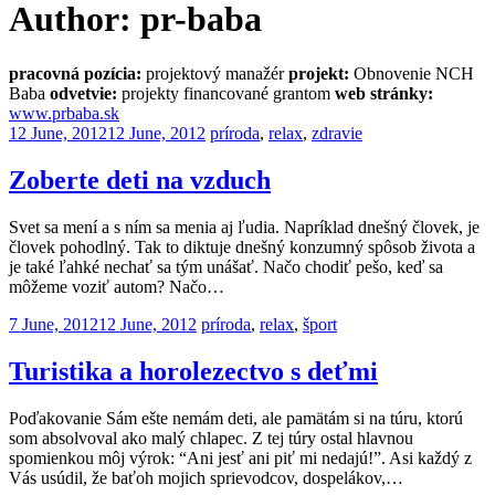
Author:
pr-baba
pracovná pozícia:
projektový manažér
projekt:
Obnovenie NCH
Baba
odvetvie:
projekty financované grantom
web stránky:
www.prbaba.sk
Posted
12 June, 2012
12 June, 2012
príroda
,
relax
,
zdravie
on
Zoberte deti na vzduch
Svet sa mení a s ním sa menia aj ľudia. Napríklad dnešný človek, je
človek pohodlný. Tak to diktuje dnešný konzumný spôsob života a
je také ľahké nechať sa tým unášať. Načo chodiť pešo, keď sa
môžeme voziť autom? Načo…
Posted
7 June, 2012
12 June, 2012
príroda
,
relax
,
šport
on
Turistika a horolezectvo s deťmi
Poďakovanie Sám ešte nemám deti, ale pamätám si na túru, ktorú
som absolvoval ako malý chlapec. Z tej túry ostal hlavnou
spomienkou môj výrok: “Ani jesť ani piť mi nedajú!”. Asi každý z
Vás usúdil, že baťoh mojich sprievodcov, dospelákov,…