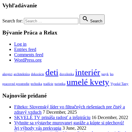
Vyhľadávanie

Search for:
Search
Bývanie Práca a Relax
Log in
Entries feed
Comments feed
WordPress.org
deti
interiér
alergici
architektúra
dekorácie
dovolenka
jazyk
les
umelé kvety
pracovné prostredie
technika
tradície
turistika
Vysoké Tatry
Najnovšie pridané
Filteko: Slovenský líder vo filtračných riešeniach pre čistý a
zdravý vzduch
7 December, 2025
SKVELÉ TV prináša radosť a inšpiráciu
16 December, 2022
Vyhnite sa výstavbe murovanej garáže a kúpte si plechovú!
Jej výhody vás prekvapia
3 June, 2022