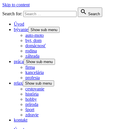
Skip to content

Search for:
Search
Úvod
bývanie
Show sub menu
auto-moto
byt, dom
domácnosť
rodina
záhrada
práca
Show sub menu
firma
kancelária
profesia
relax
Show sub menu
cestovanie
história
hobby
príroda
šport
zdravie
kontakt