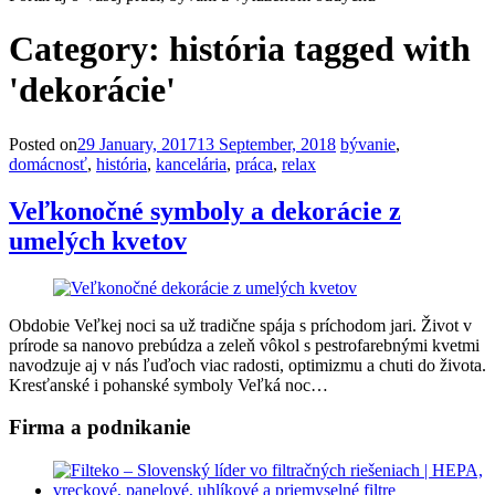
Category:
história tagged with
'dekorácie'
Posted on
29 January, 2017
13 September, 2018
bývanie
,
domácnosť
,
história
,
kancelária
,
práca
,
relax
Veľkonočné symboly a dekorácie z
umelých kvetov
Obdobie Veľkej noci sa už tradične spája s príchodom jari. Život v
prírode sa nanovo prebúdza a zeleň vôkol s pestrofarebnými kvetmi
navodzuje aj v nás ľuďoch viac radosti, optimizmu a chuti do života.
Kresťanské i pohanské symboly Veľká noc…
Firma a podnikanie