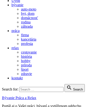
Úvod
bývanie
auto-moto
byt, dom
domácnosť
rodina
záhrada
práca
firma
kancelária
profesia
relax
cestovanie
história
hobby
príroda
šport
zdravie
kontakt

Search for:
Search
Bývanie Práca a Relax
Portál aj o Vašej práci, bývaní a vytúženom oddychu