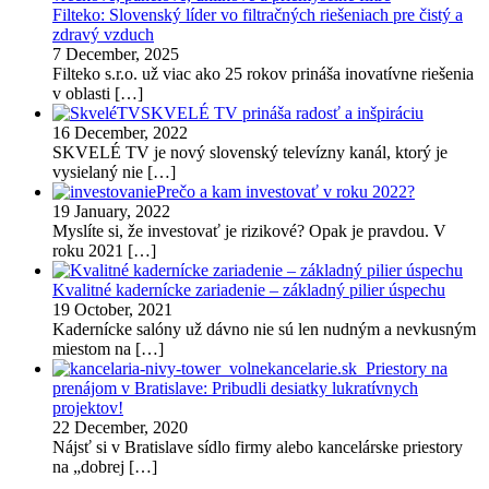
Filteko: Slovenský líder vo filtračných riešeniach pre čistý a
zdravý vzduch
7 December, 2025
Filteko s.r.o. už viac ako 25 rokov prináša inovatívne riešenia
v oblasti
[…]
SKVELÉ TV prináša radosť a inšpiráciu
16 December, 2022
SKVELÉ TV je nový slovenský televízny kanál, ktorý je
vysielaný nie
[…]
Prečo a kam investovať v roku 2022?
19 January, 2022
Myslíte si, že investovať je rizikové? Opak je pravdou. V
roku 2021
[…]
Kvalitné kadernícke zariadenie – základný pilier úspechu
19 October, 2021
Kadernícke salóny už dávno nie sú len nudným a nevkusným
miestom na
[…]
Priestory na
prenájom v Bratislave: Pribudli desiatky lukratívnych
projektov!
22 December, 2020
Nájsť si v Bratislave sídlo firmy alebo kancelárske priestory
na „dobrej
[…]