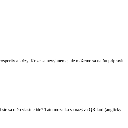
rosperity a krízy. Kríze sa nevyhneme, ale môžeme sa na ňu pripraviť
li ste sa o čo vlastne ide? Táto mozaika sa nazýva QR kód (anglicky