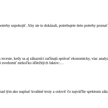
otreby uspokojiť. Aby ste to dokázali, potrebujete tieto potreby pozna
a recesie, kedy sa aj zákazníci začínajú správať ekonomicky, viac anal
 si uvedomiť niekoľko dôležitých faktov:…
 nad tým ako napísať kvalitné texty a osloviť čo najväčšie spektrum záka