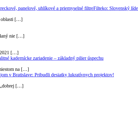
Filteko: Slovenský líde
 oblasti
[…]
laný nie
[…]
u 2021
[…]
litné kadernícke zariadenie – základný pilier úspechu
miestom na
[…]
jom v Bratislave: Pribudli desiatky lukratívnych projektov!
 „dobrej
[…]