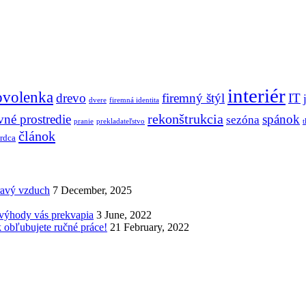
interiér
ovolenka
drevo
firemný štýl
IT
dvere
firemná identita
rekonštrukcia
vné prostredie
spánok
sezóna
pranie
prekladateľstvo
t
článok
srdca
dravý vzduch
7 December, 2025
 výhody vás prekvapia
3 June, 2022
 obľubujete ručné práce!
21 February, 2022