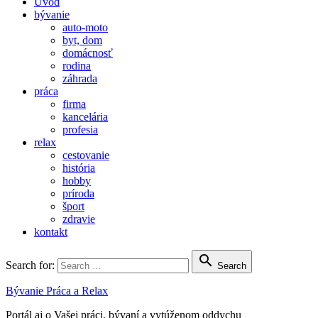
Úvod
bývanie
auto-moto
byt, dom
domácnosť
rodina
záhrada
práca
firma
kancelária
profesia
relax
cestovanie
história
hobby
príroda
šport
zdravie
kontakt

Search for:
Search
Bývanie Práca a Relax
Portál aj o Vašej práci, bývaní a vytúženom oddychu