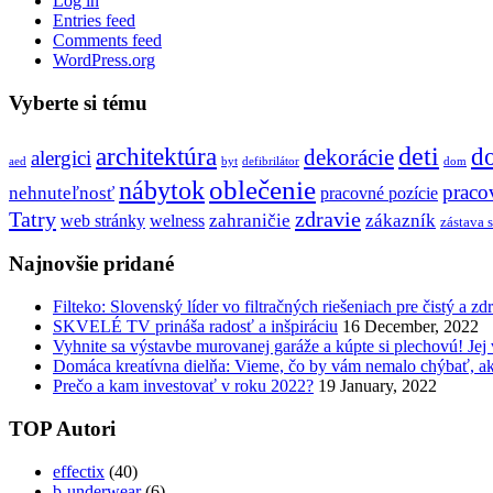
Log in
Entries feed
Comments feed
WordPress.org
Vyberte si tému
deti
architektúra
d
dekorácie
alergici
aed
byt
defibrilátor
dom
nábytok
oblečenie
praco
nehnuteľnosť
pracovné pozície
Tatry
zdravie
zahraničie
zákazník
web stránky
welness
zástava 
Najnovšie pridané
Filteko: Slovenský líder vo filtračných riešeniach pre čistý a z
SKVELÉ TV prináša radosť a inšpiráciu
16 December, 2022
Vyhnite sa výstavbe murovanej garáže a kúpte si plechovú! Jej
Domáca kreatívna dielňa: Vieme, čo by vám nemalo chýbať, ak
Prečo a kam investovať v roku 2022?
19 January, 2022
TOP Autori
effectix
(40)
b-underwear
(6)