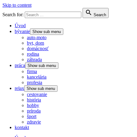
Skip to content

Search for:
Search
Úvod
bývanie
Show sub menu
auto-moto
byt, dom
domácnosť
rodina
záhrada
práca
Show sub menu
firma
kancelária
profesia
relax
Show sub menu
cestovanie
história
hobby
príroda
šport
zdravie
kontakt