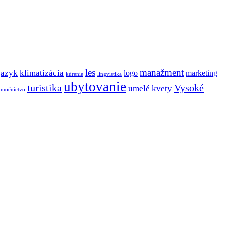
les
manažment
jazyk
klimatizácia
logo
marketing
kúrenie
lingvistika
ubytovanie
turistika
Vysoké
umelé kvety
lmočníctvo