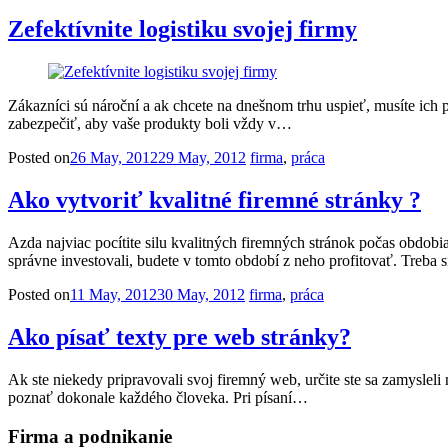
Zefektívnite logistiku svojej firmy
Zákazníci sú nároční a ak chcete na dnešnom trhu uspieť, musíte ich p
zabezpečiť, aby vaše produkty boli vždy v…
Posted on
26 May, 2012
29 May, 2012
firma
,
práca
Ako vytvoriť kvalitné firemné stránky ?
Azda najviac pocítite silu kvalitných firemných stránok počas obdobi
správne investovali, budete v tomto období z neho profitovať. Treba
Posted on
11 May, 2012
30 May, 2012
firma
,
práca
Ako písať texty pre web stránky?
Ak ste niekedy pripravovali svoj firemný web, určite ste sa zamysleli
poznať dokonale každého človeka. Pri písaní…
Firma a podnikanie