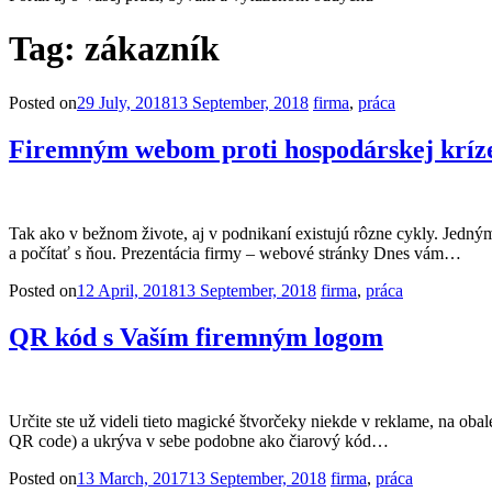
Tag:
zákazník
Posted on
29 July, 2018
13 September, 2018
firma
,
práca
Firemným webom proti hospodárskej kríz
Tak ako v bežnom živote, aj v podnikaní existujú rôzne cykly. Jedným
a počítať s ňou. Prezentácia firmy – webové stránky Dnes vám…
Posted on
12 April, 2018
13 September, 2018
firma
,
práca
QR kód s Vaším firemným logom
Určite ste už videli tieto magické štvorčeky niekde v reklame, na oba
QR code) a ukrýva v sebe podobne ako čiarový kód…
Posted on
13 March, 2017
13 September, 2018
firma
,
práca