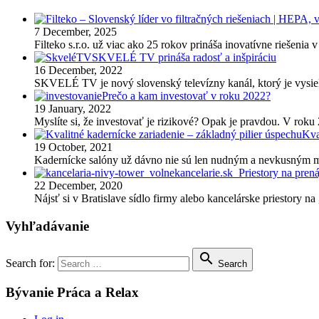
7 December, 2025
Filteko s.r.o. už viac ako 25 rokov prináša inovatívne riešenia v
SKVELÉ TV prináša radosť a inšpiráciu
16 December, 2022
SKVELÉ TV je nový slovenský televízny kanál, ktorý je vysie
Prečo a kam investovať v roku 2022?
19 January, 2022
Myslíte si, že investovať je rizikové? Opak je pravdou. V rok
Kva
19 October, 2021
Kadernícke salóny už dávno nie sú len nudným a nevkusným 
Priestory na prená
22 December, 2020
Nájsť si v Bratislave sídlo firmy alebo kancelárske priestory na
Vyhľadávanie

Search for:
Search
Bývanie Práca a Relax