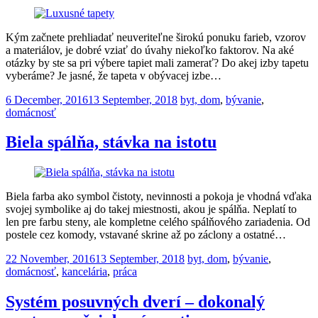
Kým začnete prehliadať neuveriteľne širokú ponuku farieb, vzorov
a materiálov, je dobré vziať do úvahy niekoľko faktorov. Na aké
otázky by ste sa pri výbere tapiet mali zamerať? Do akej izby tapetu
vyberáme? Je jasné, že tapeta v obývacej izbe…
Posted
6 December, 2016
13 September, 2018
byt, dom
,
bývanie
,
on
domácnosť
Biela spálňa, stávka na istotu
Biela farba ako symbol čistoty, nevinnosti a pokoja je vhodná vďaka
svojej symbolike aj do takej miestnosti, akou je spálňa. Neplatí to
len pre farbu steny, ale kompletne celého spálňového zariadenia. Od
postele cez komody, vstavané skrine až po záclony a ostatné…
Posted
22 November, 2016
13 September, 2018
byt, dom
,
bývanie
,
on
domácnosť
,
kancelária
,
práca
Systém posuvných dverí – dokonalý