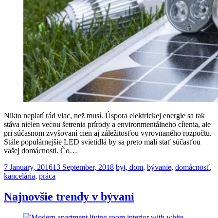
Nikto neplatí rád viac, než musí. Úspora elektrickej energie sa tak
stáva nielen vecou šetrenia prírody a environmentálneho cítenia, ale
pri súčasnom zvyšovaní cien aj záležitosťou vyrovnaného rozpočtu.
Stále populárnejšie LED svietidlá by sa preto mali stať súčasťou
vašej domácnosti. Čo…
Posted
7 January, 2016
13 September, 2018
byt, dom
,
bývanie
,
domácnosť
,
on
kancelária
,
práca
Najnovšie trendy v bývaní