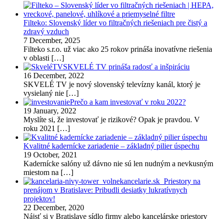
Filteko: Slovenský líder vo filtračných riešeniach pre čistý a
zdravý vzduch
7 December, 2025
Filteko s.r.o. už viac ako 25 rokov prináša inovatívne riešenia
v oblasti
[…]
SKVELÉ TV prináša radosť a inšpiráciu
16 December, 2022
SKVELÉ TV je nový slovenský televízny kanál, ktorý je
vysielaný nie
[…]
Prečo a kam investovať v roku 2022?
19 January, 2022
Myslíte si, že investovať je rizikové? Opak je pravdou. V
roku 2021
[…]
Kvalitné kadernícke zariadenie – základný pilier úspechu
19 October, 2021
Kadernícke salóny už dávno nie sú len nudným a nevkusným
miestom na
[…]
Priestory na
prenájom v Bratislave: Pribudli desiatky lukratívnych
projektov!
22 December, 2020
Nájsť si v Bratislave sídlo firmy alebo kancelárske priestory