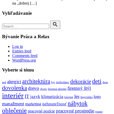
na „dobrej
[…]
Vyhľadávanie
Search

for:
Search
Bývanie Práca a Relax
Log in
Entries feed
Comments feed
WordPress.org
Vyberte si tému
deti
architektúra
dekorácie
alergici
aed
byt
defibrilátor
dom
dovolenka
drevo
firemný štýl
dvere
firemná identita
interiér
IT
les
jazyk
klimatizácia
logo
kúrenie
lingvistika
nábytok
manažment
nehnuteľnosť
marketing
oblečenie
pracovné prostredie
pracovné pozície
pranie