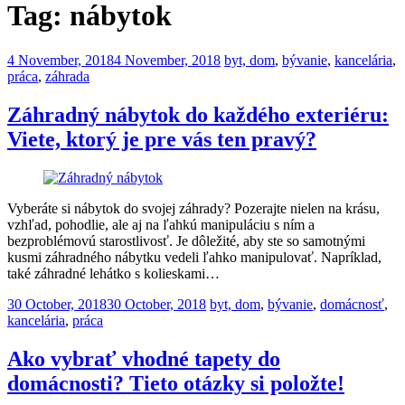
Tag:
nábytok
Posted
4 November, 2018
4 November, 2018
byt, dom
,
bývanie
,
kancelária
,
on
práca
,
záhrada
Záhradný nábytok do každého exteriéru:
Viete, ktorý je pre vás ten pravý?
Vyberáte si nábytok do svojej záhrady? Pozerajte nielen na krásu,
vzhľad, pohodlie, ale aj na ľahkú manipuláciu s ním a
bezproblémovú starostlivosť. Je dôležité, aby ste so samotnými
kusmi záhradného nábytku vedeli ľahko manipulovať. Napríklad,
také záhradné lehátko s kolieskami…
Posted
30 October, 2018
30 October, 2018
byt, dom
,
bývanie
,
domácnosť
,
on
kancelária
,
práca
Ako vybrať vhodné tapety do
domácnosti? Tieto otázky si položte!