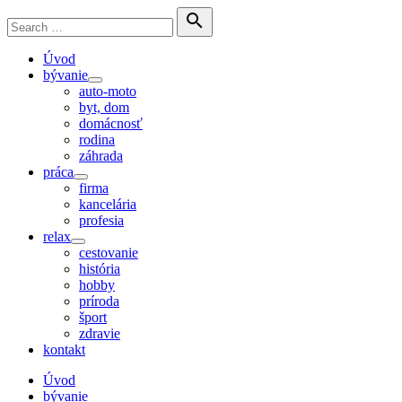
Skip
Search

to
for:
Search
content
Úvod
bývanie
Show
auto-moto
sub
byt, dom
menu
domácnosť
rodina
záhrada
práca
Show
firma
sub
kancelária
menu
profesia
relax
Show
cestovanie
sub
história
menu
hobby
príroda
šport
zdravie
kontakt
Úvod
bývanie