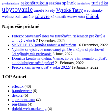
rekonštrukcia
turistika
spánok
sezóna
prekladateľstvo
tlmočníctvo
ubytovanie
Vysoké Tatry
umelé kvety
web stránky
zdravie
článok
zahraničie
zákazník
welness
zástava srdca
Najnovšie pridané
Filteko: Slovenský líder vo filtračných riešeniach pre čistý a
zdravý vzduch
7 December, 2025
SKVELÉ TV prináša radosť a inšpiráciu
16 December, 2022
Vyhnite sa výstavbe murovanej garáže a kúpte si plechovú!
Jej výhody vás prekvapia
3 June, 2022
Domáca kreatívna dielňa: Vieme, čo by vám nemalo chýbať,
ak obľubujete ručné práce!
21 February, 2022
Prečo a kam investovať v roku 2022?
19 January, 2022
TOP Autori
effectix
(40)
b-underwear
(6)
dekora
(6)
apartment-tatra
(4)
pm-klima
(4)
dolghi-web-marketing
(4)