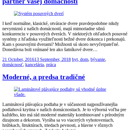
partner vašej domácnosti
I keď normálne, klasické, otváracie dvere pravdepodobne nikdy
nevymiznú z našich domácností, majú mimoriadne silnú
konkurenciu v posuvných dverách. V niektorých ohľadoch posuvné
systémy z hľadiska využiteľnosti bežné dvere dokonca i prekonajú.
Kam s posuvnými dverami? Možnosti sú skoro nevyčerpateľné.
Donedávna boli vnímané len ako šatníkové dvere…
Posted
21 October, 2016
13 September, 2018
byt, dom
,
bývanie
,
on
domácnosť
,
kancelária
,
práca
Moderné, a predsa tradičné
Laminátová plávajúca podlaha je v súčasnosti najpoužívanejšia
podlahová krytina v našich domácnostiach. Je to výborná voľba pre
každého, kto má rád moderné materiály kombinované s prírodným
dizajnom a dekorom. Vyrába sa vo viacerých vyhotoveniach,
hrúbkach, štruktúrach, triedach pevnosti, a hlavne v rôznych