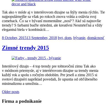
Tak ako v móde aj v interiérovom dizajne sa štýly menia rýchlo. Tie
najpopulárnejšie sa však po rokoch znova vrátia a oslávia svoj
comeback. Čo sa v bývaní momentálne „nosí“? Aké sú najnovšie
trendy? S farbami buďte striedmi, ale kreatívni Nesmrteľná a vždy
elegantná biela v kombinácii…
Posted
8 October, 2015
13 September, 2018
byt, dom
,
bývanie
,
domácnosť
on
Zimné trendy 2015
Interiérový dizajn – 4 top trendy pre tohtoročnú zimu Tak ako
v módnom priemysle, aj v interiérovom dizajne sa trendy menia
každý rok a spolu s ročným obdobím. Pre jeseň a zimu 2015 si
svetoví dizajnéri napríklad povedali, že upustia od obľúbeného
minimalizmu a umožnia…
Posts
Older posts
navigation
Firma a podnikanie