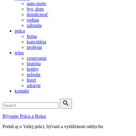
auto-moto
byt, dom
domácnosť
rodina
záhrada
práca
firma
kancelária
profesia
relax
cestovanie
história
hobby
príroda
šport
zdravie
kontakt
Search

for:
Search
Bývanie Práca a Relax
Portál aj o Vašej práci, bývaní a vytúženom oddychu