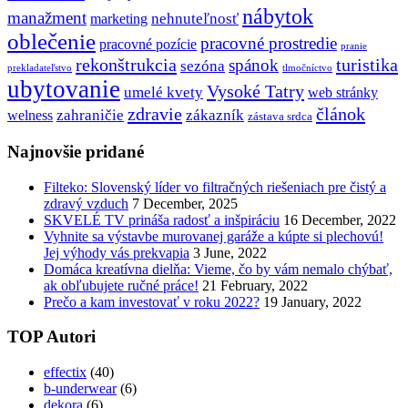
nábytok
manažment
nehnuteľnosť
marketing
oblečenie
pracovné prostredie
pracovné pozície
pranie
rekonštrukcia
turistika
spánok
sezóna
prekladateľstvo
tlmočníctvo
ubytovanie
Vysoké Tatry
umelé kvety
web stránky
zdravie
článok
zahraničie
zákazník
welness
zástava srdca
Najnovšie pridané
Filteko: Slovenský líder vo filtračných riešeniach pre čistý a
zdravý vzduch
7 December, 2025
SKVELÉ TV prináša radosť a inšpiráciu
16 December, 2022
Vyhnite sa výstavbe murovanej garáže a kúpte si plechovú!
Jej výhody vás prekvapia
3 June, 2022
Domáca kreatívna dielňa: Vieme, čo by vám nemalo chýbať,
ak obľubujete ručné práce!
21 February, 2022
Prečo a kam investovať v roku 2022?
19 January, 2022
TOP Autori
effectix
(40)
b-underwear
(6)
dekora
(6)