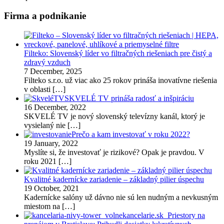
Firma a podnikanie
Filteko: Slovenský líder vo filtračných riešeniach pre čistý a
zdravý vzduch
7 December, 2025
Filteko s.r.o. už viac ako 25 rokov prináša inovatívne riešenia
v oblasti
[…]
SKVELÉ TV prináša radosť a inšpiráciu
16 December, 2022
SKVELÉ TV je nový slovenský televízny kanál, ktorý je
vysielaný nie
[…]
Prečo a kam investovať v roku 2022?
19 January, 2022
Myslíte si, že investovať je rizikové? Opak je pravdou. V
roku 2021
[…]
Kvalitné kadernícke zariadenie – základný pilier úspechu
19 October, 2021
Kadernícke salóny už dávno nie sú len nudným a nevkusným
miestom na
[…]
Priestory na