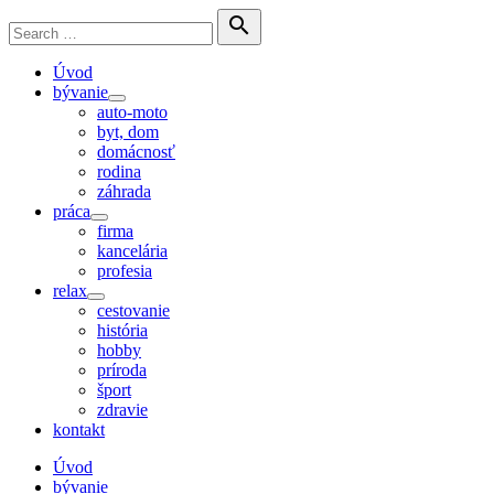
Skip
Search

to
for:
Search
content
Úvod
bývanie
Show
auto-moto
sub
byt, dom
menu
domácnosť
rodina
záhrada
práca
Show
firma
sub
kancelária
menu
profesia
relax
Show
cestovanie
sub
história
menu
hobby
príroda
šport
zdravie
kontakt
Úvod
bývanie