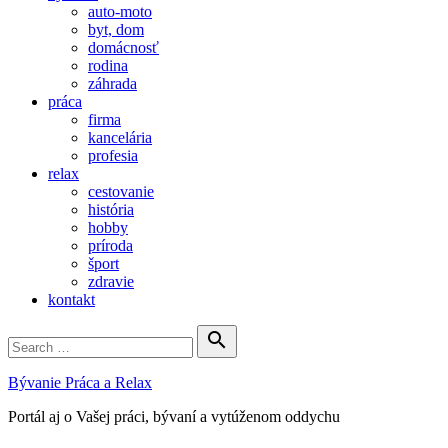
auto-moto
byt, dom
domácnosť
rodina
záhrada
práca
firma
kancelária
profesia
relax
cestovanie
história
hobby
príroda
šport
zdravie
kontakt
Search

for:
Search
Bývanie Práca a Relax
Portál aj o Vašej práci, bývaní a vytúženom oddychu