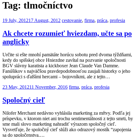
Tag:
tlmočníctvo
Posted
19 July, 2012
17 August, 2012
cestovanie
,
firma
,
práca
,
profesia
on
Ak chcete rozumieť hviezdam, učte sa po
anglicky
Určite si ešte mnohí pamätáte horúcu sobotu pred dvoma týždňami,
kedy do spišskej obce Hniezdne zavítal na pozvanie spoločnosti
BGV slávny karatista a kickboxer Jean Claude Van Damme.
Fanúšikov s najväčšou pravdepodobnosťou zaujali historky o jeho
spolupráci s ďalšími hercami – bojovníkmi, ale z tejto…
Posted
23 May, 2012
11 November, 2016
firma
,
práca
,
profesia
on
Spoločný cieľ
Nilofer Merchant nedávno vyhlásila marketing za mŕtvy. Podľa jej
príspevku, v ktorom niet ani trochu sentimentálnosti z tejto smrti, by
sme mali slovo marketing nahradiť výrazom spoločný cieľ.
Vysvetľuje, že spoločný cieľ slúži ako odrazový mostík “zapojenia
sa do spoločenstva.…