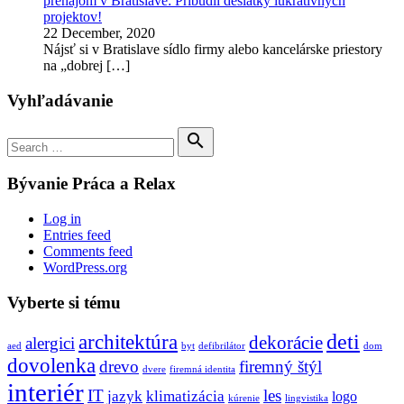
prenájom v Bratislave: Pribudli desiatky lukratívnych
projektov!
22 December, 2020
Nájsť si v Bratislave sídlo firmy alebo kancelárske priestory
na „dobrej
[…]
Vyhľadávanie
Search

for:
Search
Bývanie Práca a Relax
Log in
Entries feed
Comments feed
WordPress.org
Vyberte si tému
deti
architektúra
dekorácie
alergici
aed
byt
defibrilátor
dom
dovolenka
drevo
firemný štýl
dvere
firemná identita
interiér
IT
les
jazyk
klimatizácia
logo
kúrenie
lingvistika